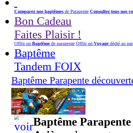
Comparez nos baptêmes
de Parapente
Consultez tous nos v
Bon Cadeau
Faites Plaisir !
Offrir un
Baptême
de parapente
Offrir un
Voyage
dédié au par
Baptême
Tandem FOIX
Baptême Parapente découverte
95,00 euros
Baptême Parapente d