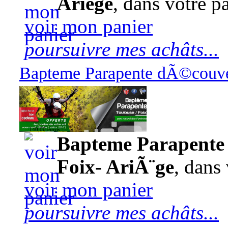
Ariège
, dans votre pa
voir mon panier
poursuivre mes achâts...
Bapteme Parapente dÃ©couver
140,00 euros
Bapteme Parapente 
Foix- AriÃ¨ge
, dans 
voir mon panier
poursuivre mes achâts...