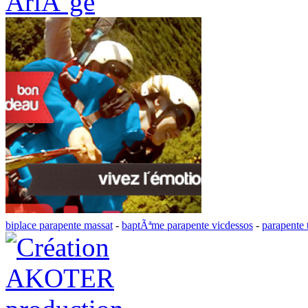
AriÃ¨ge
biplace parapente massat
-
baptÃªme parapente vicdessos
-
parapente 