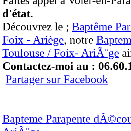
Faites appel à Voler-en-Par
d'état
.
Découvrez le ;
Baptême Par
Foix - Ariège
, notre
Baptem
Toulouse / Foix- AriÃ¨ge
ai
Contactez-moi au : 06.60.
Partager sur Facebook
Bapteme Parapente dÃ©couv