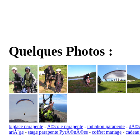
Quelques Photos :
biplace parapente
-
Ã©cole parapente
-
initiation parapente
-
dÃ©co
ariÃ¨ge
-
stage parapente PyrÃ©nÃ©es
-
coffret mariage
-
cadeau 