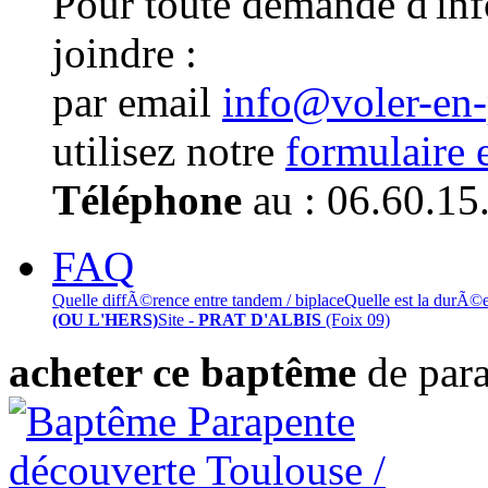
Pour toute demande d'in
joindre :
par email
info@voler-en
utilisez notre
formulaire 
Téléphone
au : 06.60.15
FAQ
Quelle diffÃ©rence entre tandem / biplace
Quelle est la durÃ©
(OU L'HERS)
Site -
PRAT D'ALBIS
(Foix 09)
acheter ce baptême
de par